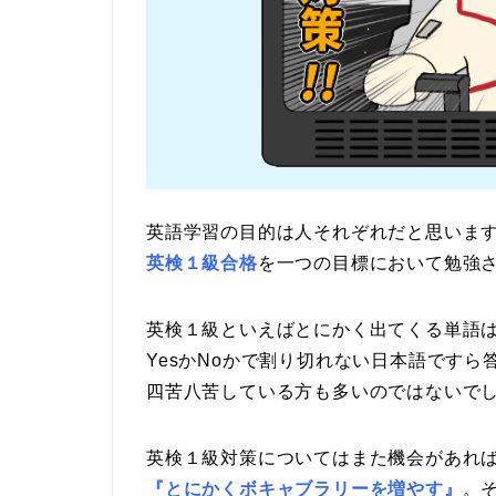
英語学習の目的は人それぞれだと思いま
英検１級合格
を一つの目標において勉強
英検１級といえばとにかく出てくる単語
YesかNoかで割り切れない日本語です
四苦八苦している方も多いのではないで
英検１級対策についてはまた機会があれ
『とにかくボキャブラリーを増やす』
。