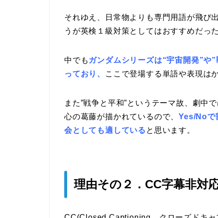
それゆえ、日常物よりも専門用語が飛び
うが英検１級対策としてはおすすめだっ
中でも
ガンダムシリーズは
“
宇宙開発”や
っており、
ここで登場する単語や表現は
また”戦争と平和”というテーマ故、劇中
心の葛藤が描かれているので、
Yes/N
会としても適している
と思います。
理由その２．CC字幕非対
CC(Closed Captioning、クロ