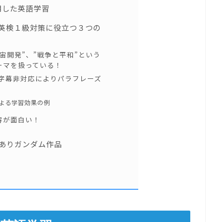
用した英語学習
英検１級対策に役立つ３つの
宙開発”、”戦争と平和”という
ーマを扱っている！
C字幕非対応によりパラフレーズ
による学習効果の例
容が面白い！
ありガンダム作品