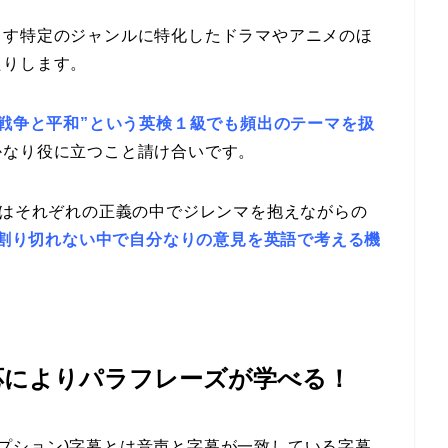
出す特定のジャンルに特化したドラマやアニメのほ
たりします。
”戦争と平和”という英検１級でも頻出のテーマを扱
かなり役に立つこと請け合いです。
ではそれぞれの正義の中でジレンマを抱えながらの
oで割り切れない中で自分なりの意見を英語で考える機
応によりパラフレーズが学べる！
ーズドキャプション)字幕とは音声と字幕が一致している字幕