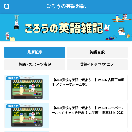
ごろうの英語雑記
最新記事
英語全般
英語×スポーツ実況
英語×ドラマ/アニメ
MLB実況
【MLB実況を英語で観よう！】Vol.25 吉田正尚選
手 メジャー初ホームラン
MLB実況
【MLB実況を英語で観よう！】Vol.24 スーパーノ
ールックキャッチ炸裂!? 大谷選手 開幕戦 in 2023