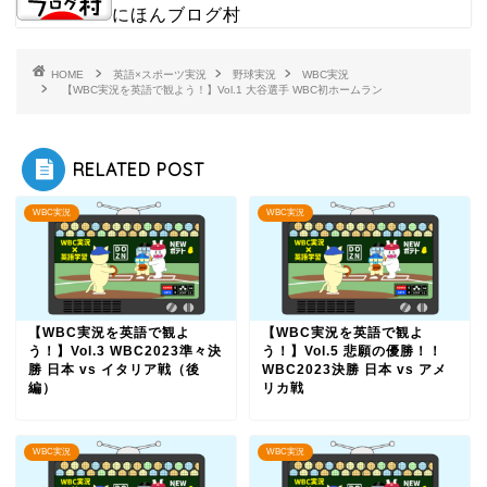
にほんブログ村
HOME
英語×スポーツ実況
野球実況
WBC実況
【WBC実況を英語で観よう！】Vol.1 大谷選手 WBC初ホームラン
RELATED POST
WBC実況
WBC実況
【WBC実況を英語で観よ
【WBC実況を英語で観よ
う！】Vol.3 WBC2023準々決
う！】Vol.5 悲願の優勝！！
勝 日本 vs イタリア戦（後
WBC2023決勝 日本 vs アメ
編）
リカ戦
WBC実況
WBC実況