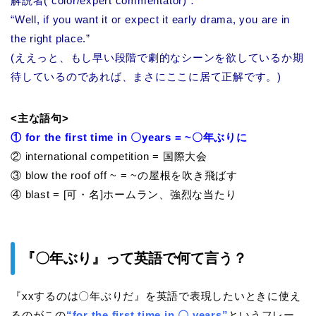
解説者(
color/expert commentator
)：
“Well, if you want it or expect it early drama, you are in
the right place.”
(ええっと、もし早い段階で劇的なシーンを欲しているか期
待しているのであれば、まさにここに居て正解です。)
<主な語句>
① for the first time in 〇years = ~〇年ぶりに
② international competition = 国際大会
③ blow the roof off ~ = ~の屋根を吹き飛ばす
④ blast = [可・名]ホームラン、強烈な当たり
『〇年ぶり』って英語で何て言う？
『xxするのは〇年ぶりだ』を英語で表現したいときに使え
るのがこの
“for the first time in 〇 years”
というフレー