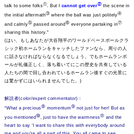
①
②
talk to some folks
. But I
cannot get over
the scene in
③
④
the initial aftermath
where the ball was just politely
⑤
⑥
⑦
and calmly
passed around
everyone partaking in
sharing this history.”
(はい、もしあなたが大谷翔平のワールドベースボールクラ
シック初ホームランをキャッチしたファンなら、周りの人
に話さなければならなくなるでしょう。でもホームランボ
ールが礼儀正しく、落ち着いてにこの歴史を共有している
人たちの間で回し合われているホームラン後すぐの光景に
は驚かずにはいられませんでした。)
解説者(
color/expert commentator
)：
⑧
⑨
“What a precious
momentum
not just for her! But as
⑩
⑪
you mentioned
, just to have the warmness
and the
heart to say ‘I want to share this with everybody around
me and you’re all a part of this. You all came to see