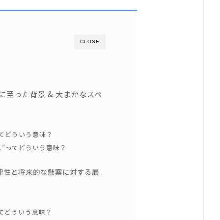
CLOSE
開発に至った背景 & 大まかなスペ
e”ってどういう意味？
know.”ってどういう意味？
tの自律性と将来的な懸案に対する展
 ~”ってどういう意味？