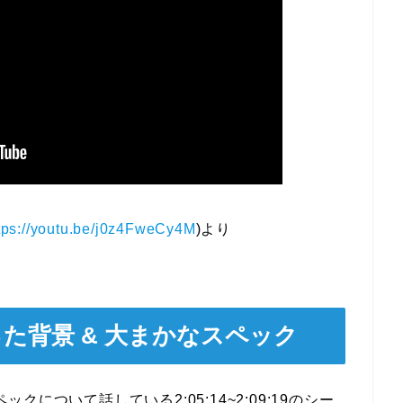
tps://youtu.be/j0z4FweCy4M
)より
に至った背景 & 大まかなスペック
ックについて話している2:05:14~2:09:19のシー