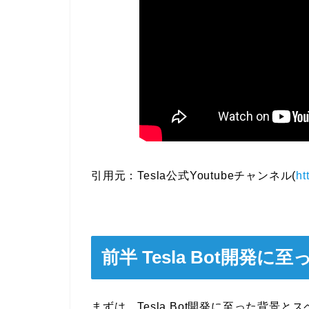
引用元：Tesla公式Youtubeチャンネル(
ht
前半 Tesla Bot開発
まずは、Tesla Bot開発に至った背景とスペ