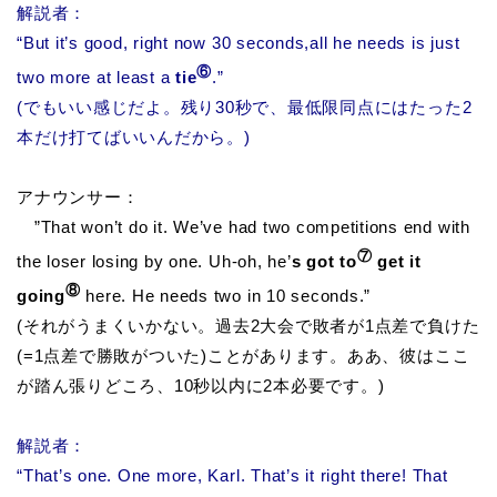
解説者：
“But it’s good, right now 30 seconds,all he needs is just
⑥
two more at least a
tie
.”
(でもいい感じだよ。残り30秒で、最低限同点にはたった2
本だけ打てばいいんだから。)
アナウンサー：
”That won’t do it. We’ve had two competitions end with
⑦
the loser losing by one. Uh-oh, he’
s got to
get it
⑧
going
here. He needs two in 10 seconds.”
(それがうまくいかない。過去2大会で敗者が1点差で負けた
(=1点差で勝敗がついた)ことがあります。ああ、彼はここ
が踏ん張りどころ、10秒以内に2本必要です。)
解説者：
“That’s one. One more, Karl. That’s it right there! That