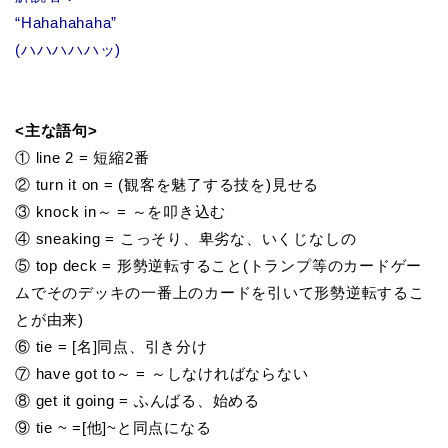
“Hahahahaha”
(ハハハハハッ)
<主な語句>
① line 2 = 短縮2番
② turn it on = (観客を魅了する技を)見せる
③ knock in～ = ～を叩き込む
④ sneaking = こっそり、卑劣な、いくじなしの
⑤ top deck = 形勢逆転すること(トランプ等のカードゲー
ムでそのデッキの一番上のカードを引いて形勢逆転するこ
とが由来)
⑥ tie = [名]同点、引き分け
⑦ have got to～ = ～しなければならない
⑧ get it going = ふんばる、始める
⑨ tie ~ =[他]~と同点になる