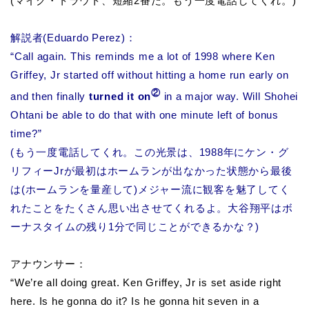
(マイク・トラウト、短縮2番だ。もう一度電話してくれ。)
解説者(Eduardo Perez)：
“Call again. This reminds me a lot of 1998 where Ken
Griffey, Jr started off without hitting a home run early on
②
and then finally
turned it on
in a major way. Will Shohei
Ohtani be able to do that with one minute left of bonus
time?”
(もう一度電話してくれ。この光景は、1988年にケン・グ
リフィーJrが最初はホームランが出なかった状態から最後
は(ホームランを量産して)メジャー流に観客を魅了してく
れたことをたくさん思い出させてくれるよ。大谷翔平はボ
ーナスタイムの残り1分で同じことができるかな？)
アナウンサー：
“We’re all doing great. Ken Griffey, Jr is set aside right
here. Is he gonna do it? Is he gonna hit seven in a